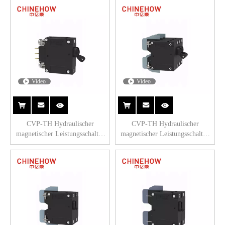
Video
Video
CVP-TH Hydraulischer
CVP-TH Hydraulischer
magnetischer Leistungsschalter
magnetischer Leistungsschalter,
mit langem Griffbetätiger mit
langer Griff, 2-polig, mit M4-
Hilfsschalter und M5-
Schraube, mit nach oben
Schraubbus 1P
gerichteten Ösen, 4P