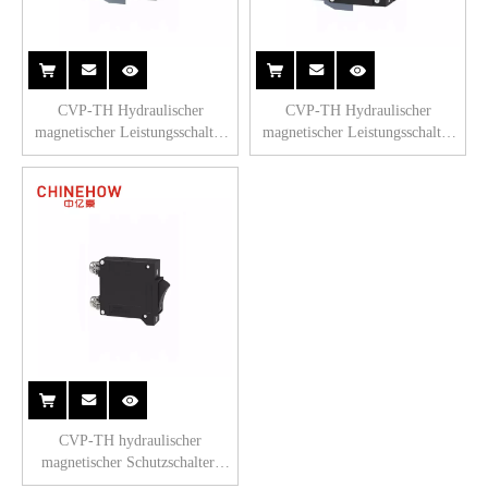
CVP-TH Hydraulischer
CVP-TH Hydraulischer
magnetischer Leistungsschalter
magnetischer Leistungsschalter
Kurzer Griffbetätiger mit M4-
Kurzer Griffbetätiger mit Lasche
Schraube mit nach oben
(QC250) 2P
gerichteten Ösen 2P
CVP-TH hydraulischer
magnetischer Schutzschalter-
Winkel-Wippbetätiger mit M5-