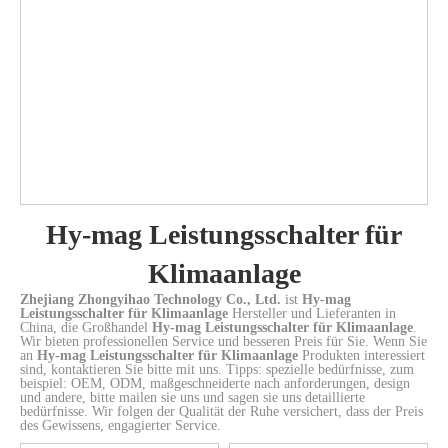
M6-
M4-
mit
1P
Schraubbus
2P
M6-
3P
1P
Pol
Bolzen
Bolzen
Bolzen
Schraube
nach
Black
2P
Bolzen
mit
und
1P
1P
mit
oben
Schwarz
1P
Kugel-
Klemmenbarrieren
+
nach
gerichteten
und
3P
Fernbedienung
oben
Ösen
Hilfsschalter
+
gerichteten
1P
4P
Fernbedienung
Ösen
1P
Hy-mag Leistungsschalter für
Klimaanlage
Zhejiang Zhongyihao Technology Co., Ltd.
ist
Hy-mag
Leistungsschalter für Klimaanlage
Hersteller und Lieferanten in
China, die Großhandel
Hy-mag Leistungsschalter für Klimaanlage
.
Wir bieten professionellen Service und besseren Preis für Sie. Wenn Sie
an
Hy-mag Leistungsschalter für Klimaanlage
Produkten interessiert
sind, kontaktieren Sie bitte mit uns. Tipps: spezielle bedürfnisse, zum
beispiel: OEM, ODM, maßgeschneiderte nach anforderungen, design
und andere, bitte mailen sie uns und sagen sie uns detaillierte
bedürfnisse. Wir folgen der Qualität der Ruhe versichert, dass der Preis
des Gewissens, engagierter Service.