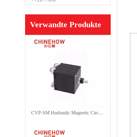
CHP7-Serie
Verwandte Produkte
CVP-SM Hudraulic Magnetic Circuit Breaker Push-to-Reset-Betätiger mit M4-Schraubbus 2P Schwarz