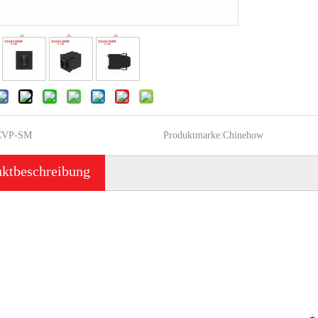
CVP-SM
Produktmarke:
Chinehow
uktbeschreibung