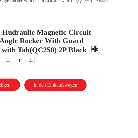
Angle Rocker With Guard Actuator with Tab(QC250) 2P Black
Hudraulic Magnetic Circuit
 Angle Rocker With Guard
 with Tab(QC250) 2P Black
digen
In den Einkaufswagen