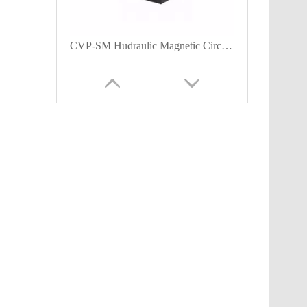
CVP-SM Hudraulic Magnetic Circuit Breaker Push-to-Reset-Betätiger mit M4-Schraubbus 1P Schwarz
CVP-SM Hudraulic Magnetic Circuit Breaker Push-to-Reset-Betätiger mit Lasche (QC250) 1P Schwarz