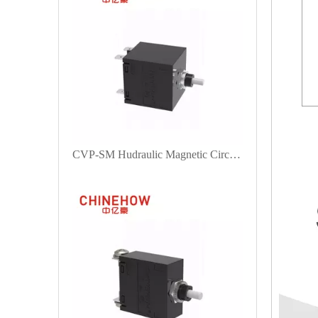
CVP-SM Hudraulic Magnetic Circuit Breaker Push-to-Reset-Betätiger mit Lasche (QC250) 2P Schwarz