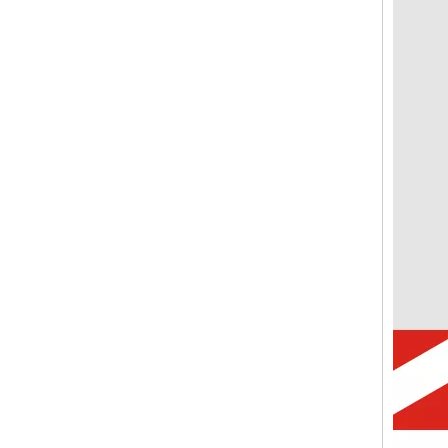
CVP-SM Hudraulic Paddle-Betätiger für magnetische Leistungsschalter mit M4-Schraubbus 2P Schwarz