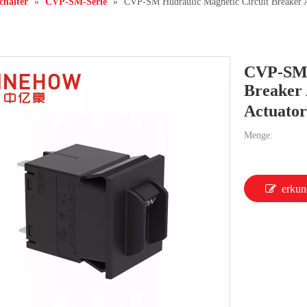
chalter
»
CVP-SM-Serie
»
CVP-SM Hudraulic Magnetic Circuit Breaker 
CVP-SM 
Breaker
Actuator
Menge:
erkun